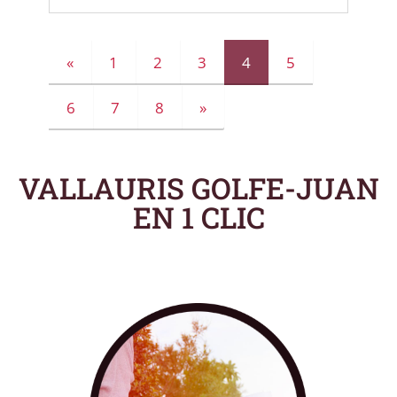
«
1
2
3
4
5
6
7
8
»
VALLAURIS GOLFE-JUAN
EN 1 CLIC