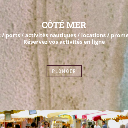
CÔTÉ MER
 / ports / activités nautiques / locations / pro
Réservez vos activités en ligne
PLONGER