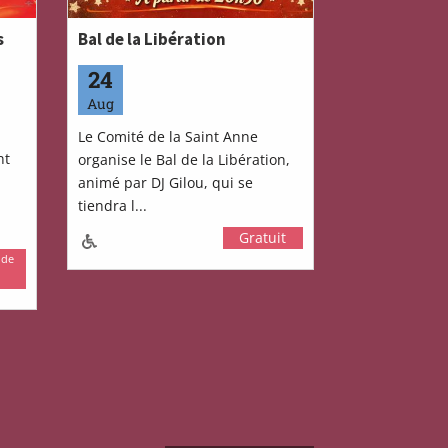
s
Bal de la Libération
24
Aug
Le Comité de la Saint Anne
nt
organise le Bal de la Libération,
animé par DJ Gilou, qui se
tiendra l...
Gratuit
 de