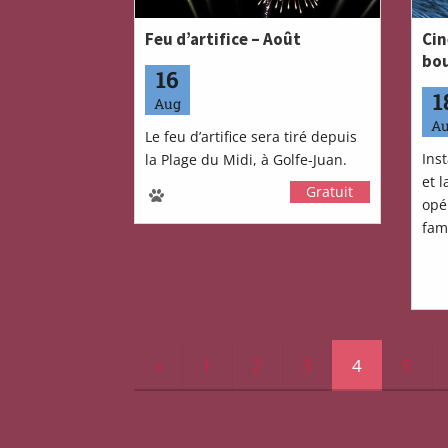
Feu d’artifice – Août
Cin
bo
16
1
Aug
A
Le feu d’artifice sera tiré depuis
Ins
la Plage du Midi, à Golfe-Juan.
et 
Gratuit
opér
fami
«
1
2
3
4
5