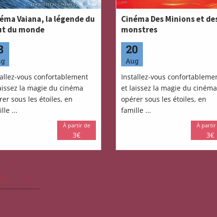
éma Vaiana, la légende du
Cinéma Des Minions et de
ut du monde
monstres
8
20
ug
Aug
tallez-vous confortablement
Installez-vous confortableme
laissez la magie du cinéma
et laissez la magie du cinéma
er sous les étoiles, en
opérer sous les étoiles, en
lle ...
famille ...
À partir de
À partir
3€
3€
6
»