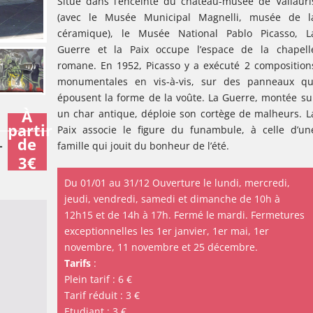
Situé dans l’enceinte du château-musée de Vallauri
(avec le Musée Municipal Magnelli, musée de l
céramique), le Musée National Pablo Picasso, L
Guerre et la Paix occupe l’espace de la chapell
romane. En 1952, Picasso y a exécuté 2 composition
monumentales en vis-à-vis, sur des panneaux qu
épousent la forme de la voûte. La Guerre, montée su
À
un char antique, déploie son cortège de malheurs. L
partir
Paix associe le figure du funambule, à celle d’un
de
-
famille qui jouit du bonheur de l’été.
3€
Du 01/01 au 31/12 Ouverture le lundi, mercredi,
jeudi, vendredi, samedi et dimanche de 10h à
12h15 et de 14h à 17h. Fermé le mardi. Fermetures
exceptionnelles les 1er janvier, 1er mai, 1er
novembre, 11 novembre et 25 décembre.
Tarifs
:
Plein tarif : 6 €
Tarif réduit : 3 €
Etudiant : 3 €.