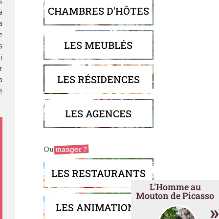
s
CHAMBRES D'HÔTES
a
a
e
LES MEUBLÉS
s
i
r
LES RÉSIDENCES
a
e
LES AGENCES
LES RESTAURANTS
L'Homme au
Mouton de Picasso
»
LES ANIMATIONS