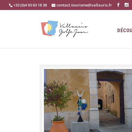
+33 (0)4 93 63 18 38
contact.tourisme@vallauris.fr
DÉCOU