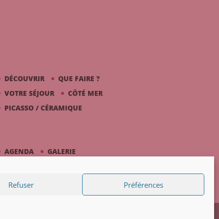
DÉCOUVRIR
QUE FAIRE ?
VOTRE SÉJOUR
CÔTÉ MER
PICASSO / CÉRAMIQUE
AGENDA
GALERIE
Refuser
Préférences