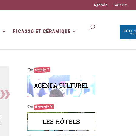
Agenda
Galerie
R
PICASSO ET CÉRAMIQUE
AGENDA CULTUREL
a
LES HÔTELS
a