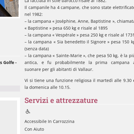
La facciata in stile barocco risale al 1882.
Il campanile ha 4 campane, che sono state elettrificat
nel 1982:
– la campana « Joséphine, Anne, Baptistine », chiamat
« Baptistine » pesa 650 kg e risale al 1895
– la campana « Vespérale » pesa 250 kg e risale al 173
– la campana « Sia benedetto il Signore » pesa 150 k
(senza data)
– la campana « Sainte-Marie », che pesa 50 kg, è la pi
 Golfe -
antica, e fu probabilmente la prima campana 
suonare per gli abitanti di Vallaur.
Vi si tiene una funzione religiosa il martedì alle 9.30 
la domenica alle 10.15.
Servizi e attrezzature
Accessibile In Carrozzina
Con Aiuto