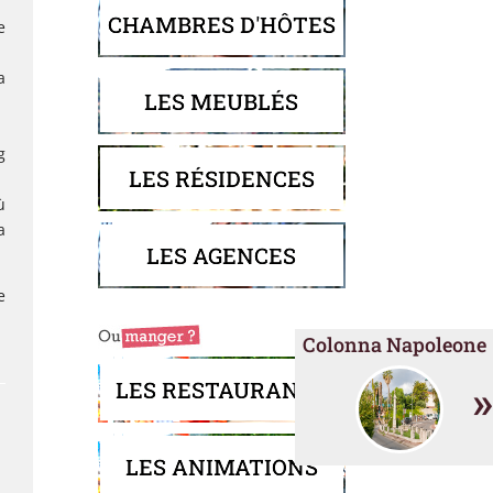
CHAMBRES D'HÔTES
e
a
LES MEUBLÉS
1
g
LES RÉSIDENCES
ù
a
LES AGENCES
e
Colonna Napoleone
»
LES RESTAURANTS
LES ANIMATIONS