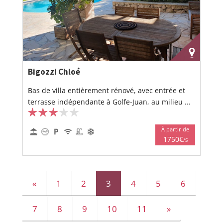
Bigozzi Chloé
Bas de villa entièrement rénové, avec entrée et
terrasse indépendante à Golfe-Juan, au milieu ...
À partir de
1750€
/S
«
1
2
3
4
5
6
7
8
9
10
11
»