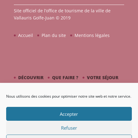
Site officiel de l’office de tourisme de la ville de
Vallauris Golfe-Juan © 2019
Accueil
Plan du site
Mentions légales
DÉCOUVRIR
QUE FAIRE ?
VOTRE SÉJOUR
CÔTÉ MER
PICASSO / CÉRAMIQUE
Nous utilisons des cookies pour optimiser notre site web et notre service.
AGENDA
GALERIE
Accepter
Refuser