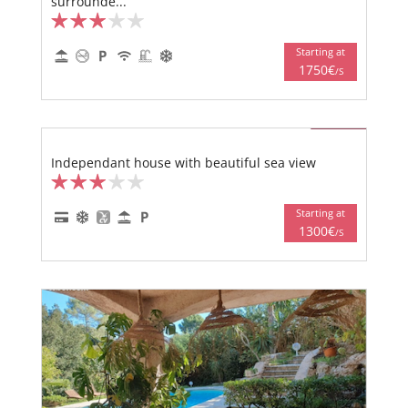
surrounde...
Starting at
1750€
/S
Independant house with beautiful sea view
Starting at
1300€
/S