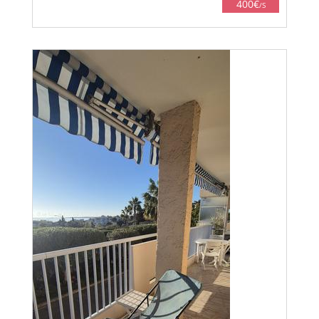
400€
/S