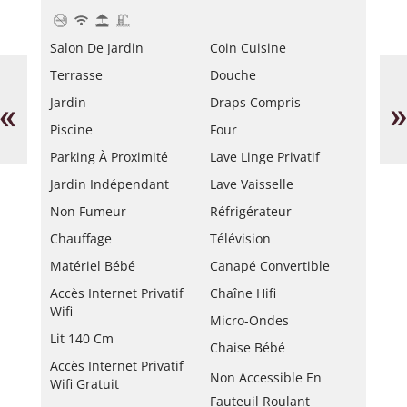
Salon De Jardin
Coin Cuisine
Maison
Se
Terrasse
Douche
d'hôtes
Li
Les
«
»
Jardin
Draps Compris
Encourdoules
Piscine
Four
Parking À Proximité
Lave Linge Privatif
Jardin Indépendant
Lave Vaisselle
Non Fumeur
Réfrigérateur
Chauffage
Télévision
Matériel Bébé
Canapé Convertible
Accès Internet Privatif
Chaîne Hifi
Wifi
Micro-Ondes
Lit 140 Cm
Chaise Bébé
Accès Internet Privatif
Non Accessible En
Wifi Gratuit
Fauteuil Roulant