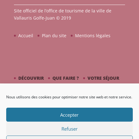
Site officiel de l’office de tourisme de la ville de
Vallauris Golfe-Juan © 2019
Accueil
Plan du site
Mentions légales
DÉCOUVRIR
QUE FAIRE ?
VOTRE SÉJOUR
CÔTÉ MER
PICASSO / CÉRAMIQUE
Nous utilisons des cookies pour optimiser notre site web et notre service.
AGENDA
GALERIE
Accepter
Refuser