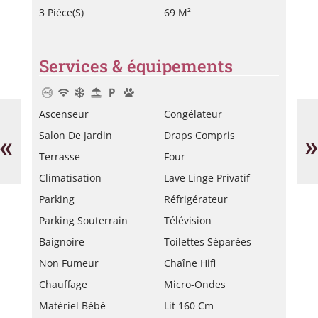
3 Pièce(s)
69 M²
Services & équipements
Besançon
Mi
Ascenseur
Congélateur
Marie-
La
Claire
«
»
Salon De Jardin
Draps Compris
Terrasse
Four
Climatisation
Lave Linge Privatif
Parking
Réfrigérateur
Parking Souterrain
Télévision
Baignoire
Toilettes Séparées
Non Fumeur
Chaîne Hifi
Chauffage
Micro-Ondes
Matériel Bébé
Lit 160 Cm