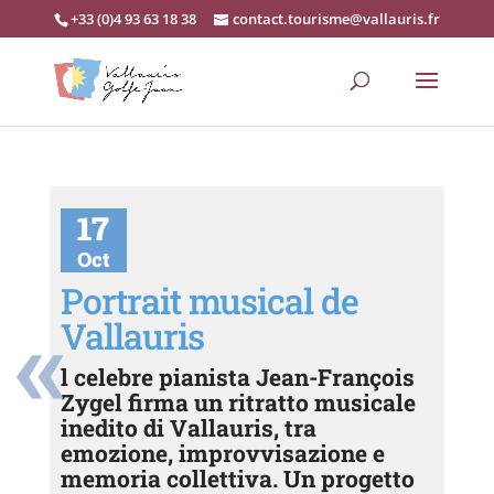
+33 (0)4 93 63 18 38
contact.tourisme@vallauris.fr
17
Oct
Portrait musical de
Vallauris
l celebre pianista Jean-François
Zygel firma un ritratto musicale
inedito di Vallauris, tra
emozione, improvvisazione e
memoria collettiva. Un progetto