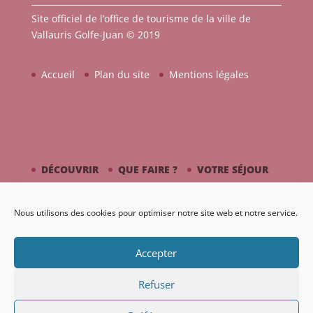
Site officiel de l’office de tourisme de la ville de
Vallauris Golfe-Juan © 2019
Accueil
Plan du site
Mentions légales
DÉCOUVRIR
QUE FAIRE ?
VOTRE SÉJOUR
CÔTÉ MER
PICASSO / CÉRAMIQUE
Nous utilisons des cookies pour optimiser notre site web et notre service.
AGENDA
GALERIE
Accepter
Refuser