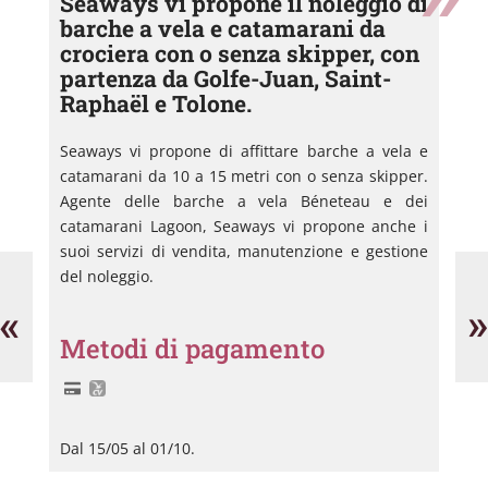
Seaways vi propone il noleggio di
barche a vela e catamarani da
crociera con o senza skipper, con
partenza da Golfe-Juan, Saint-
Raphaël e Tolone.
Seaways vi propone di affittare barche a vela e
catamarani da 10 a 15 metri con o senza skipper.
Agente delle barche a vela Béneteau e dei
catamarani Lagoon, Seaways vi propone anche i
suoi servizi di vendita, manutenzione e gestione
Twin
Ya
del noleggio.
Pêche
Mu
Sportive
Se
«
»
Metodi di pagamento
Dal 15/05 al 01/10.