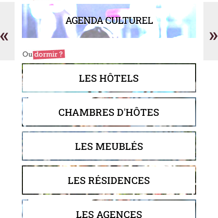
Trésor
Go
caché
Pr
AGENDA CULTUREL
«
»
LES HÔTELS
CHAMBRES D'HÔTES
LES MEUBLÉS
LES RÉSIDENCES
LES AGENCES