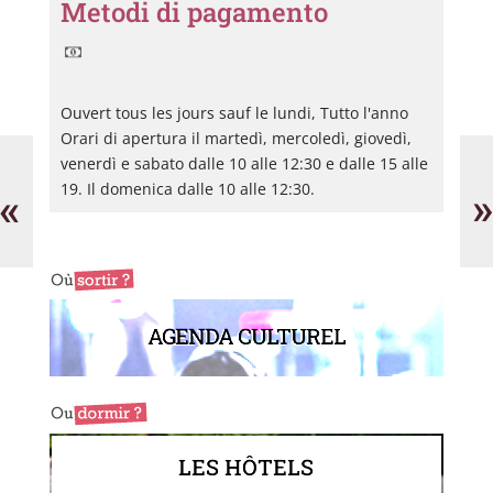
Metodi di pagamento
Ouvert tous les jours sauf le lundi, Tutto l'anno
Orari di apertura il martedì, mercoledì, giovedì,
Artists
Je
venerdì e sabato dalle 10 alle 12:30 e dalle 15 alle
in
Pa
Residence
Ba
19. Il domenica dalle 10 alle 12:30.
«
»
(AIR
sc
Vallauris)
de
le
d'o
e
Ga
B&
AGENDA CULTUREL
LES HÔTELS