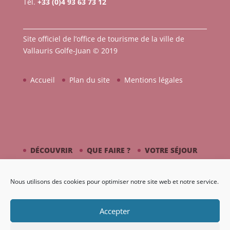
Tél.
+33 (0)4 93 63 73 12
Site officiel de l’office de tourisme de la ville de
Vallauris Golfe-Juan © 2019
Accueil
Plan du site
Mentions légales
DÉCOUVRIR
QUE FAIRE ?
VOTRE SÉJOUR
CÔTÉ MER
PICASSO / CÉRAMIQUE
Nous utilisons des cookies pour optimiser notre site web et notre service.
AGENDA
GALERIE
Accepter