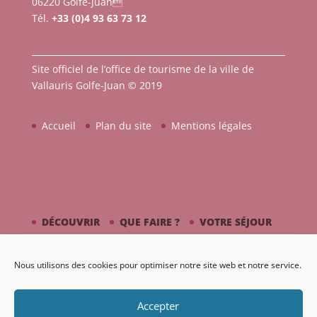
06220 Golfe-Juan
Tél.
+33 (0)4 93 63 73 12
Site officiel de l’office de tourisme de la ville de
Vallauris Golfe-Juan © 2019
Accueil
Plan du site
Mentions légales
DÉCOUVRIR
QUE FAIRE ?
VOTRE SÉJOUR
CÔTÉ MER
PICASSO / CÉRAMIQUE
Nous utilisons des cookies pour optimiser notre site web et notre service.
AGENDA
GALERIE
Accepter