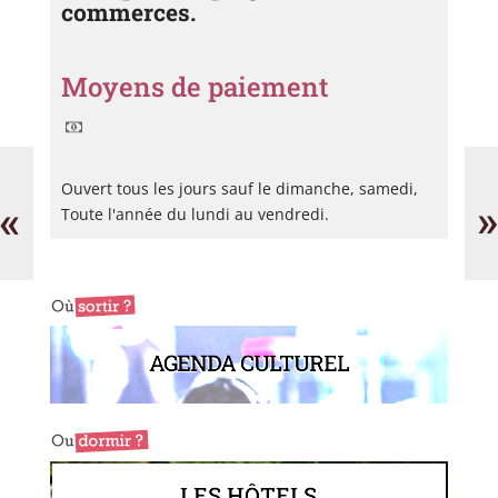
commerces.
Moyens de paiement
Supermarché
Ma
U
Im
Ouvert tous les jours sauf le dimanche, samedi,
Express
«
»
Toute l'année du lundi au vendredi.
AGENDA CULTUREL
LES HÔTELS