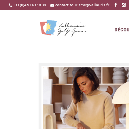
+33 (0)4 93 63 18 38
contact.tourisme@vallauris.fr
DÉCOU