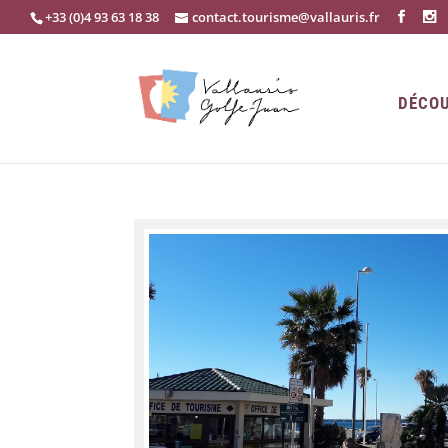
+33 (0)4 93 63 18 38
contact.tourisme@vallauris.fr
DÉCOU