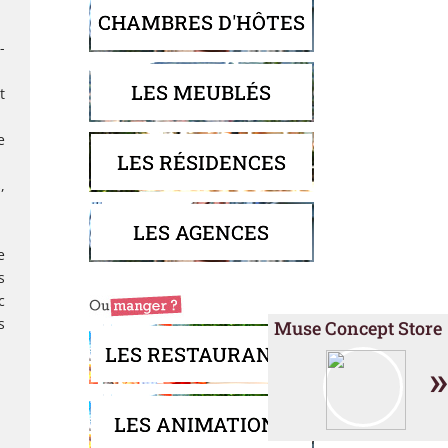
CHAMBRES D'HÔTES
-
LES MEUBLÉS
t
e
LES RÉSIDENCES
,
LES AGENCES
e
s
c
s
Muse Concept Store
LES RESTAURANTS
»
LES ANIMATIONS