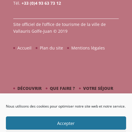
Tél.
+33 (0)4 93 63 73 12
Site officiel de l’office de tourisme de la ville de
Vallauris Golfe-Juan © 2019
Accueil
Plan du site
Mentions légales
DÉCOUVRIR
QUE FAIRE ?
VOTRE SÉJOUR
CÔTÉ MER
PICASSO / CÉRAMIQUE
Nous utilisons des cookies pour optimiser notre site web et notre service.
AGENDA
GALERIE
Accepter