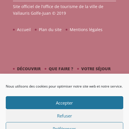
Site officiel de l’office de tourisme de la ville de
Vallauris Golfe-Juan © 2019
Accueil
Plan du site
Mentions légales
DÉCOUVRIR
QUE FAIRE ?
VOTRE SÉJOUR
CÔTÉ MER
PICASSO / CÉRAMIQUE
Nous utilisons des cookies pour optimiser notre site web et notre service.
AGENDA
GALERIE
Accepter
Refuser
Préférences