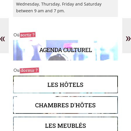
Wednesday, Thursday, Friday and Saturday
between 9 am and 7 pm.
Agence
Ca
Lecuyer
Cl
Riviera
«
»
AGENDA CULTUREL
LES HÔTELS
CHAMBRES D'HÔTES
LES MEUBLÉS