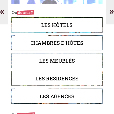
Mario
Le
et
Ri
«
»
fils
LES HÔTELS
CHAMBRES D'HÔTES
LES MEUBLÉS
LES RÉSIDENCES
LES AGENCES