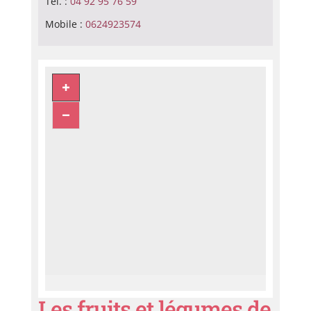
Tél. :
04 92 95 76 59
Mobile :
0624923574
Les fruits et légumes de