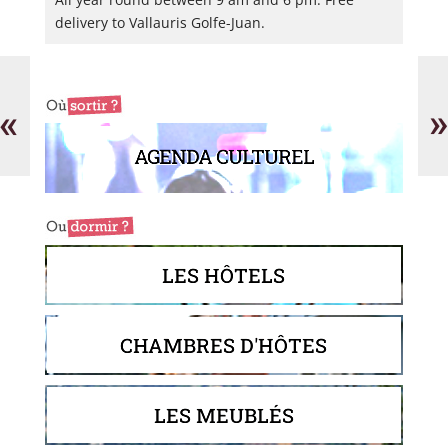
delivery to Vallauris Golfe-Juan.
La
Mu
Fromagerie
Co
de
St
«
»
Joséphine
AGENDA CULTUREL
LES HÔTELS
CHAMBRES D'HÔTES
LES MEUBLÉS