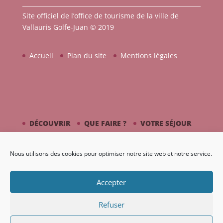
Site officiel de l’office de tourisme de la ville de
Vallauris Golfe-Juan © 2019
Accueil
Plan du site
Mentions légales
DÉCOUVRIR
QUE FAIRE ?
VOTRE SÉJOUR
CÔTÉ MER
PICASSO / CÉRAMIQUE
Nous utilisons des cookies pour optimiser notre site web et notre service.
AGENDA
GALERIE
Accepter
Refuser