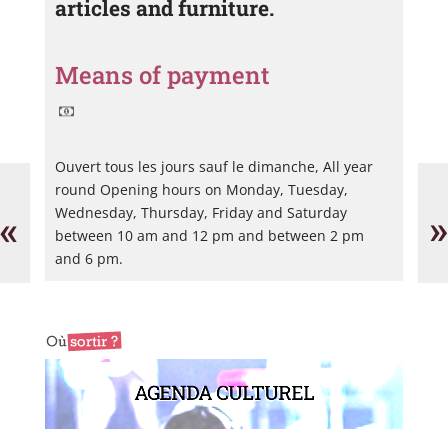
articles and furniture.
Means of payment
Ouvert tous les jours sauf le dimanche, All year
Artists
Po
round Opening hours on Monday, Tuesday,
in
Vi
Residence
«
»
Wednesday, Thursday, Friday and Saturday
(AIR
between 10 am and 12 pm and between 2 pm
Vallauris)
and 6 pm.
AGENDA CULTUREL