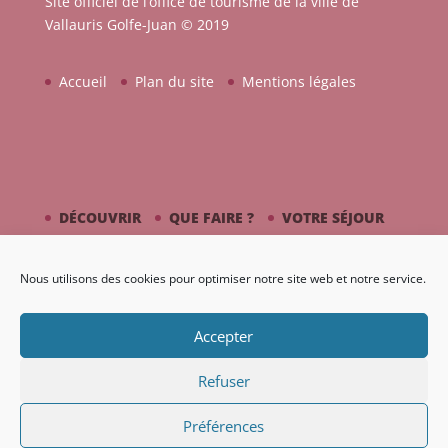
Site officiel de l’office de tourisme de la ville de
Vallauris Golfe-Juan © 2019
Accueil
Plan du site
Mentions légales
DÉCOUVRIR
QUE FAIRE ?
VOTRE SÉJOUR
CÔTÉ MER
PICASSO / CÉRAMIQUE
Nous utilisons des cookies pour optimiser notre site web et notre service.
AGENDA
GALERIE
Accepter
Refuser
Préférences