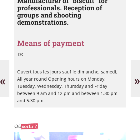
Manufacturer of "biscuit" for
professionals. Reception of
groups and shooting
demonstrations.
Means of payment
Marie
Ate
Laglasse
La
Ouvert tous les jours sauf le dimanche, samedi,
-
Je
«
»
All year round Opening hours on Monday,
Atelier
n°5
Tuesday, Wednesday, Thursday and Friday
between 9 am and 12 pm and between 1.30 pm
and 5.30 pm.