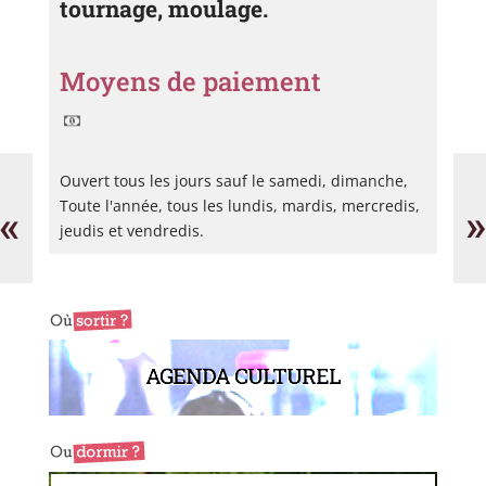
tournage, moulage.
Moyens de paiement
Vinhyo,
Bo
Ouvert tous les jours sauf le samedi, dimanche,
peintre
le
et
Pa
Toute l'année, tous les lundis, mardis, mercredis,
«
»
céramiste
jeudis et vendredis.
AGENDA CULTUREL