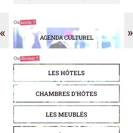
Abat-
Bo
Jour
Ma
NatA
et
«
»
fil
AGENDA CULTUREL
LES HÔTELS
CHAMBRES D'HÔTES
LES MEUBLÉS