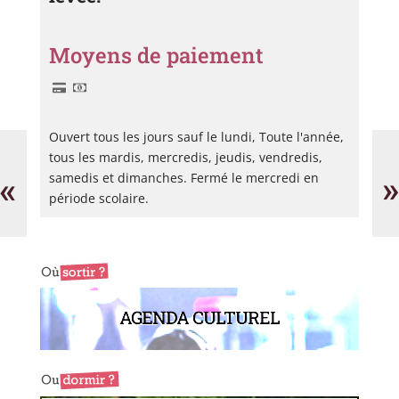
Moyens de paiement
Ouvert tous les jours sauf le lundi, Toute l'année,
Raising
CH
stones
Be
tous les mardis, mercredis, jeudis, vendredis,
events
et
«
»
samedis et dimanches. Fermé le mercredi en
Lé
période scolaire.
AGENDA CULTUREL