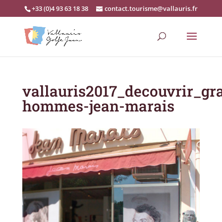
+33 (0)4 93 63 18 38
contact.tourisme@vallauris.fr
vallauris2017_decouvrir_gr
hommes-jean-marais