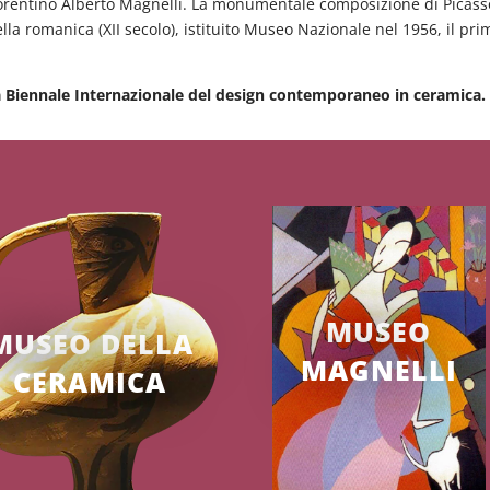
iorentino Alberto Magnelli. La monumentale composizione di Picass
lla romanica (XII secolo), istituito Museo Nazionale nel 1956, il pri
a Biennale Internazionale del design contemporaneo in ceramica.