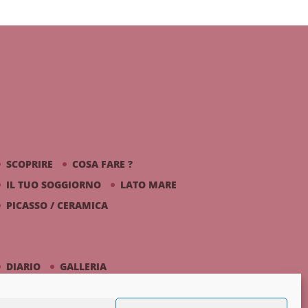
SCOPRIRE
COSA FARE ?
IL TUO SOGGIORNO
LATO MARE
PICASSO / CERAMICA
DIARIO
GALLERIA