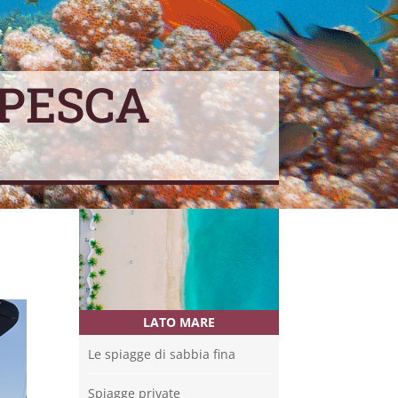
 PESCA
LATO MARE
Le spiagge di sabbia fina
Spiagge private