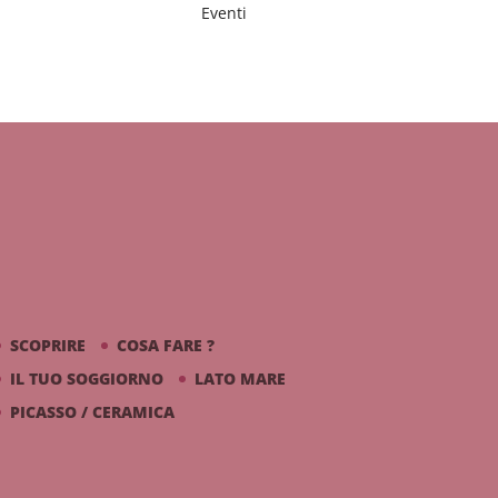
Eventi
SCOPRIRE
COSA FARE ?
IL TUO SOGGIORNO
LATO MARE
PICASSO / CERAMICA