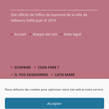
Site officiel de l’office de tourisme de la ville de
Vallauris Golfe-Juan © 2019
Accueil
Mappa del sito
Note legali
SCOPRIRE
COSA FARE ?
IL TUO SOGGIORNO
LATO MARE
PICASSO / CERAMICA
Nous utilisons des cookies pour optimiser notre site web et notre service.
DIARIO
GALLERIA
Accepter