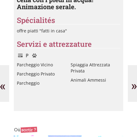
Animazione serale.
Spécialités
offre piatti "fatti in casa"
Servizi e attrezzature
Parcheggio Vicino
Spiaggia Attrezzata
Monsieur
La
Privata
Parcheggio Privato
Pablo
Pai
Plage
Bl
Animali Ammessi
«
»
Parcheggio