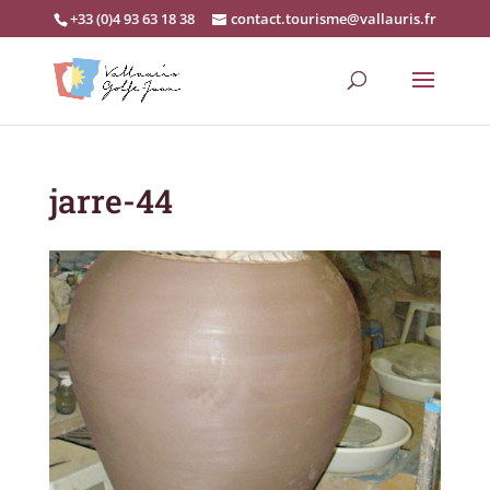
+33 (0)4 93 63 18 38
contact.tourisme@vallauris.fr
jarre-44