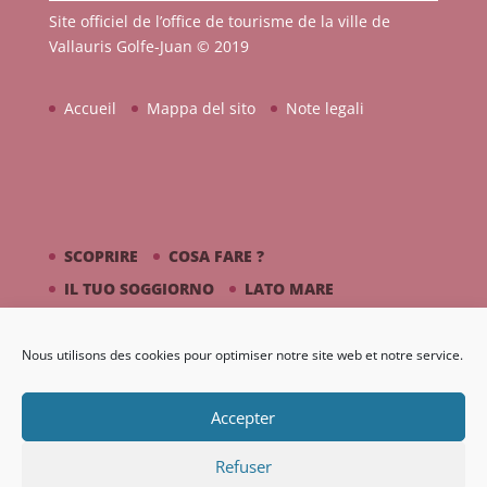
Site officiel de l’office de tourisme de la ville de
Vallauris Golfe-Juan © 2019
Accueil
Mappa del sito
Note legali
SCOPRIRE
COSA FARE ?
IL TUO SOGGIORNO
LATO MARE
PICASSO / CERAMICA
Nous utilisons des cookies pour optimiser notre site web et notre service.
DIARIO
GALLERIA
Accepter
Refuser