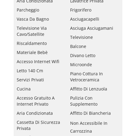
Aria Condizionata
Lavatrice Privata
Parcheggio
Frigorifero
Vasca Da Bagno
Asciugacapelli
Televisione Via
Asciuga Asciugamani
Cavo/satellite
Televisione
Riscaldamento
Balcone
Materiale Bebè
Divano Letto
Accesso Internet Wifi
Microonde
Letto 140 Cm
Piano Cottura In
Servizi Privati
Vetroceramica
Cucina
Affitto Di Lenzuola
Accesso Gratuito A
Pulizia Con
Internet Privato
Supplemento
Aria Condizionata
Affitto Di Biancheria
Cassetta Di Sicurezza
Non Accessibile In
Privata
Carrozzina