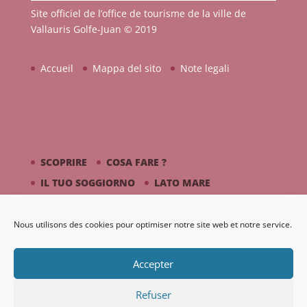
Site officiel de l’office de tourisme de la ville de
Vallauris Golfe-Juan © 2019
Accueil
Mappa del sito
Note legali
SCOPRIRE
COSA FARE ?
IL TUO SOGGIORNO
LATO MARE
PICASSO / CERAMICA
Nous utilisons des cookies pour optimiser notre site web et notre service.
DIARIO
GALLERIA
Accepter
Refuser