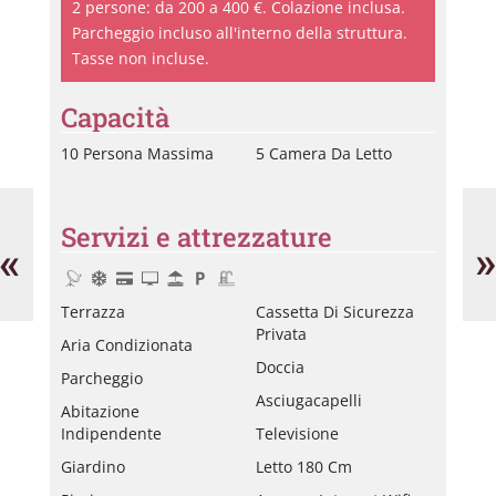
2 persone: da 200 a 400 €. Colazione inclusa.
Parcheggio incluso all'interno della struttura.
Tasse non incluse.
Capacità
10 Persona Massima
5 Camera Da Letto
Giordano
Le
Marie-
Di
Servizi e attrezzature
Catherine
«
»
Terrazza
Cassetta Di Sicurezza
Privata
Aria Condizionata
Doccia
Parcheggio
Asciugacapelli
Abitazione
Indipendente
Televisione
Giardino
Letto 180 Cm