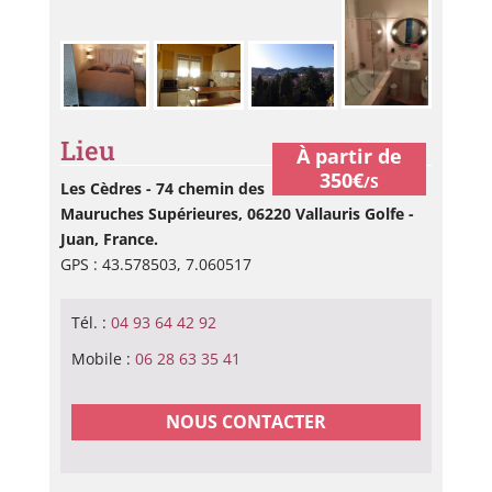
Lieu
À partir de
350€
/S
Les Cèdres - 74 chemin des
Mauruches Supérieures, 06220 Vallauris Golfe -
Juan, France.
GPS : 43.578503, 7.060517
Tél. :
04 93 64 42 92
Mobile :
06 28 63 35 41
NOUS CONTACTER