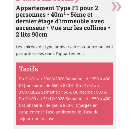
Appartement Type F1 pour 2
personnes • 40m² • 5ème et
dernier étage d’immeuble avec
ascenseur • Vue sur les collines •
2 lits 90cm
Les soirées de type anniversaire ou autre ne sont
pas autorisées dans l’appartement.
Tarifs
Du 01/01 au 30/06/2026 Semaine : de 350 à 430
€ Quinzaine : de 650 à 850 €. Du 01/07 au
31/07/2026 Semaine : 450 € Quinzaine : 900 €.
Du 01/09 au 31/12/2026 Semaine : de 350 à 430
€ Quinzaine : de 650 à 850 €. Charges en
supplément : Taxe additionnelle. Taxe de
séjour non incluse.