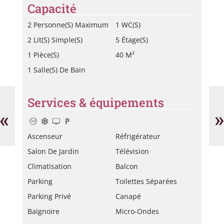
Capacité
2 Personne(s) Maximum
1 WC(s)
2 Lit(s) Simple(s)
5 Étage(s)
1 Pièce(s)
40 M²
1 Salle(s) De Bain
Roche
Tr
Services & équipements
Marie-
Ge
Noëlle
«
»
Ascenseur
Réfrigérateur
Salon De Jardin
Télévision
Climatisation
Balcon
Parking
Toilettes Séparées
Parking Privé
Canapé
Baignoire
Micro-Ondes