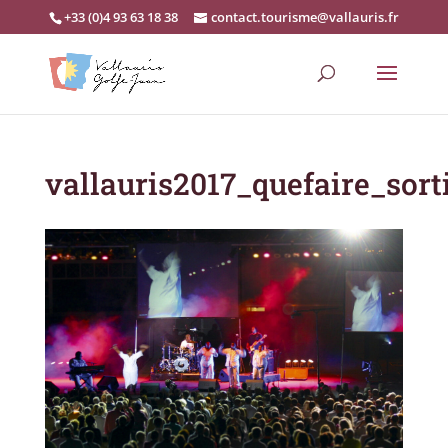
+33 (0)4 93 63 18 38
contact.tourisme@vallauris.fr
vallauris2017_quefaire_sort