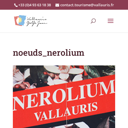
+33 (0)4 93 63 18 38
contact.tourisme@vallauris.fr
noeuds_nerolium