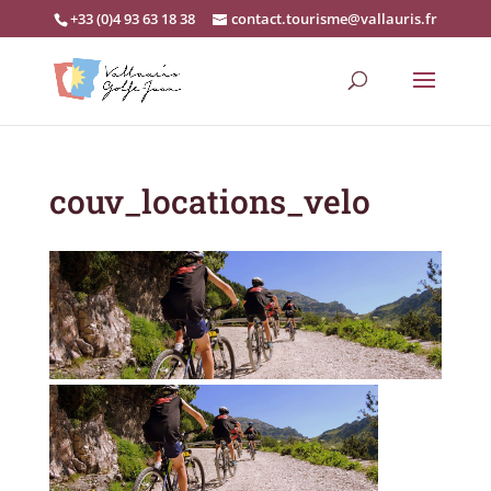
+33 (0)4 93 63 18 38
contact.tourisme@vallauris.fr
couv_locations_velo