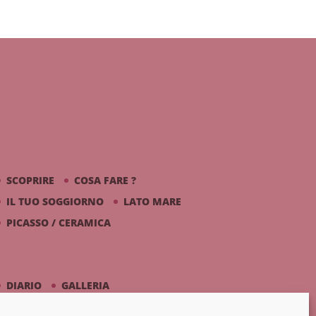
SCOPRIRE
COSA FARE ?
IL TUO SOGGIORNO
LATO MARE
PICASSO / CERAMICA
DIARIO
GALLERIA