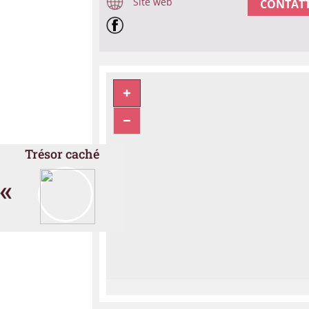
Site web
CONTATT
Trésor caché
«