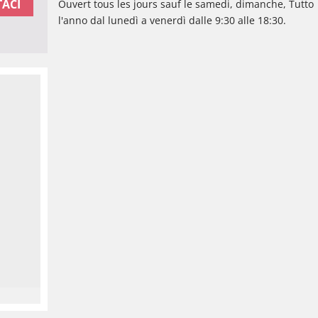
ACI
Ouvert tous les jours sauf le samedi, dimanche, Tutto
l'anno dal lunedì a venerdì dalle 9:30 alle 18:30.