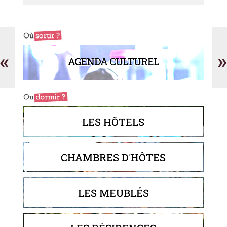
Atelier
Gr
Tosello
Im
«
»
AGENDA CULTUREL
LES HÔTELS
CHAMBRES D'HÔTES
LES MEUBLÉS