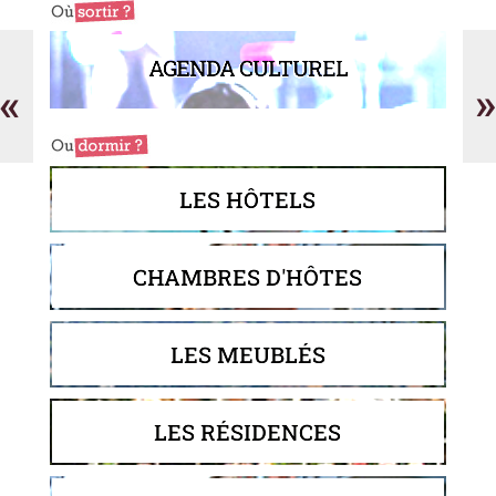
Vial
Ac
Art
Se
AGENDA CULTUREL
Décor
Va
«
»
-
AS
LES HÔTELS
CHAMBRES D'HÔTES
LES MEUBLÉS
LES RÉSIDENCES