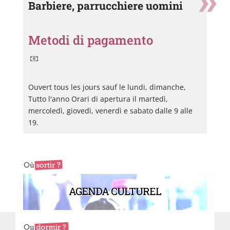
Barbiere, parrucchiere uomini
Metodi di pagamento
Ouvert tous les jours sauf le lundi, dimanche,
Tutto l'anno Orari di apertura il martedì,
mercoledì, giovedì, venerdì e sabato dalle 9 alle
19.
AGENDA CULTUREL
Graphicpub
W
Co