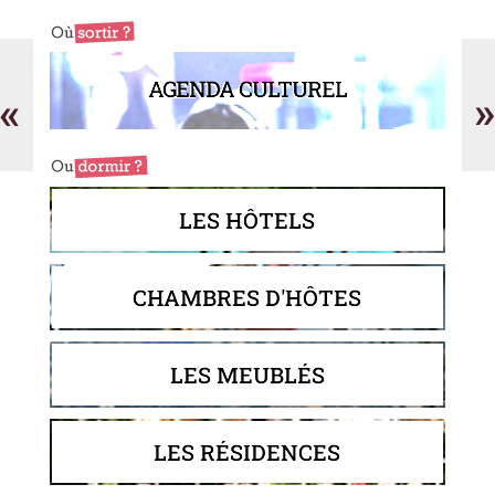
Solution
Ab
Immobilier
Jo
AGENDA CULTUREL
Na
«
»
LES HÔTELS
CHAMBRES D'HÔTES
LES MEUBLÉS
LES RÉSIDENCES