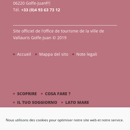
06220 Golfe-Juan
Tél.
+33 (0)4 93 63 73 12
Site officiel de l’office de tourisme de la ville de
Vallauris Golfe-Juan © 2019
Accueil
Mappa del sito
Note legali
SCOPRIRE
COSA FARE ?
IL TUO SOGGIORNO
LATO MARE
PICASSO / CERAMICA
Nous utilisons des cookies pour optimiser notre site web et notre service.
DIARIO
GALLERIA