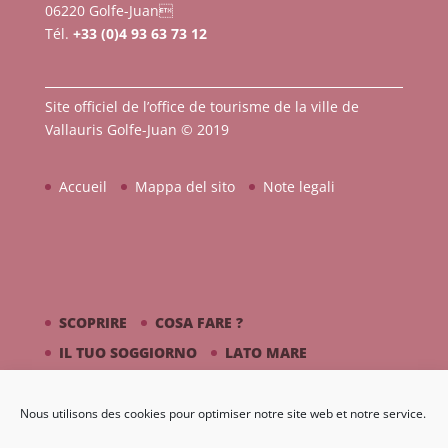
06220 Golfe-Juan
Tél.
+33 (0)4 93 63 73 12
Site officiel de l’office de tourisme de la ville de
Vallauris Golfe-Juan © 2019
Accueil
Mappa del sito
Note legali
SCOPRIRE
COSA FARE ?
IL TUO SOGGIORNO
LATO MARE
PICASSO / CERAMICA
Nous utilisons des cookies pour optimiser notre site web et notre service.
DIARIO
GALLERIA