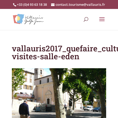
+33 (0)4 93 63 18 38
contact.tourisme@vallauris.fr
vallauris2017_quefaire_cult
visites-salle-eden