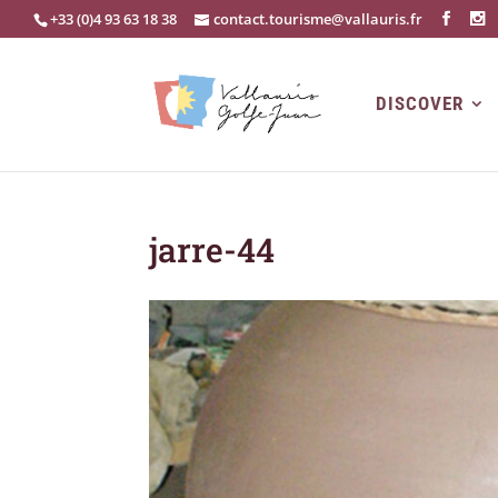
+33 (0)4 93 63 18 38
contact.tourisme@vallauris.fr
DISCOVER
jarre-44