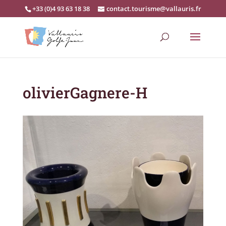
+33 (0)4 93 63 18 38
contact.tourisme@vallauris.fr
olivierGagnere-H