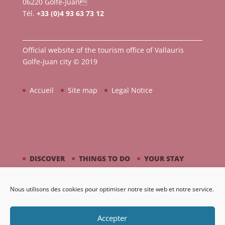
06220 Golfe-Juan
Tél.
+33 (0)4 93 63 73 12
Official website of the tourism office of Vallauris
Golfe-Juan city © 2019
Accueil
Site map
Legal Notice
DISCOVER
THINGS TO DO
YOUR STAY
BY THE SEASIDE
PICASSO / CERAMIC
Nous utilisons des cookies pour optimiser notre site web et notre service.
AGENDA
GALLERY
Accepter